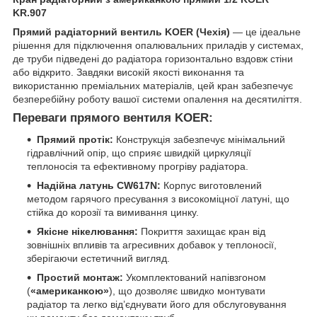
KR.907
Прямий радіаторний вентиль KOER (Чехія)
— це ідеальне
рішення для підключення опалювальних приладів у системах,
де труби підведені до радіатора горизонтально вздовж стіни
або відкрито. Завдяки високій якості виконання та
використанню преміальних матеріалів, цей кран забезпечує
безперебійну роботу вашої системи опалення на десятиліття.
Переваги прямого вентиля KOER:
Прямий протік:
Конструкція забезпечує мінімальний
гідравлічний опір, що сприяє швидкій циркуляції
теплоносія та ефективному прогріву радіатора.
Надійна латунь CW617N:
Корпус виготовлений
методом гарячого пресування з високоміцної латуні, що
стійка до корозії та вимивання цинку.
Якісне нікелювання:
Покриття захищає кран від
зовнішніх впливів та агресивних добавок у теплоносії,
зберігаючи естетичний вигляд.
Простий монтаж:
Укомплектований напівзгоном
(
«американкою»
), що дозволяє швидко монтувати
радіатор та легко від’єднувати його для обслуговування