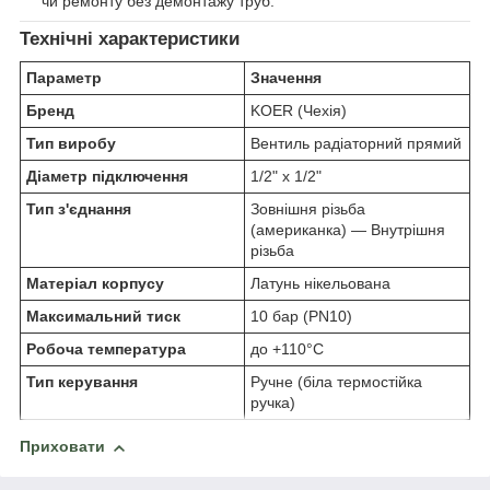
чи ремонту без демонтажу труб.
Технічні характеристики
Параметр
Значення
Бренд
KOER (Чехія)
Тип виробу
Вентиль радіаторний прямий
Діаметр підключення
1/2" х 1/2"
Тип з'єднання
Зовнішня різьба
(американка) — Внутрішня
різьба
Матеріал корпусу
Латунь нікельована
Максимальний тиск
10 бар (PN10)
Робоча температура
до +110°C
Тип керування
Ручне (біла термостійка
ручка)
Приховати