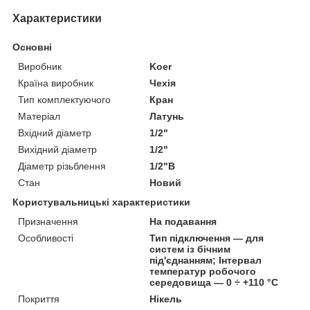
Характеристики
Основні
Виробник
Koer
Країна виробник
Чехія
Тип комплектуючого
Кран
Матеріал
Латунь
Вхідний діаметр
1/2"
Вихідний діаметр
1/2"
Діаметр різьблення
1/2"В
Стан
Новий
Користувальницькі характеристики
Призначення
На подавання
Особливості
Тип підключення — для
систем із бічним
під'єднанням; Інтервал
температур робочого
середовища — 0 ÷ +110 °C
Покриття
Нікель