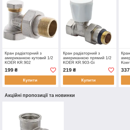
Кран радіаторний з
Кран радіаторний з
Кран
американкою кутовий 1/2
американкою прямий 1/2
амер
KOER KR.902
KOER KR.903-Gi
Koer
199
219
337
₴
₴
Купити
Купити
Акційні пропозиції та новинки