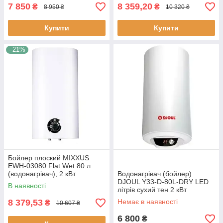
7 850
8 359,20
₴
₴
8 950 ₴
10 320 ₴
Купити
Купити
–21%
Бойлер плоский MIXXUS
EWH-03080 Flat Wet 80 л
(водонагрівач), 2 кВт
Водонагрівач (бойлер)
МОКРИЙ ТЕН
DJOUL Y33-D-80L-DRY LED
В наявності
літрів сухий тен 2 кВт
8 379,53
Немає в наявності
₴
10 607 ₴
6 800
₴