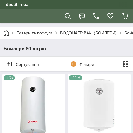
destil.in.ua
Товари та послуги
ВОДОНАГРІВАЧІ (БОЙЛЕРИ)
Бойл
Бойлери 80 літрів
Сортування
0
Фільтри
–8%
–11%