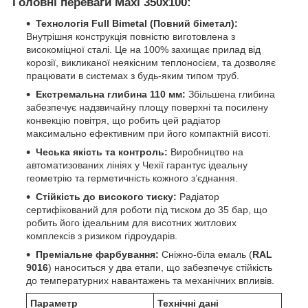
Головні переваги Maxi 350x100:
Технологія Full Bimetal (Повний біметал):
Внутрішня конструкція повністю виготовлена з
високоміцної сталі. Це на 100% захищає прилад від
корозії, викликаної неякісним теплоносієм, та дозволяє
працювати в системах з будь-яким типом труб.
Екстремальна глибина 110 мм:
Збільшена глибина
забезпечує надзвичайну площу поверхні та посилену
конвекцію повітря, що робить цей радіатор
максимально ефективним при його компактній висоті.
Чеська якість та контроль:
Виробництво на
автоматизованих лініях у Чехії гарантує ідеальну
геометрію та герметичність кожного з’єднання.
Стійкість до високого тиску:
Радіатор
сертифікований для роботи під тиском до 35 бар, що
робить його ідеальним для висотних житлових
комплексів з ризиком гідроударів.
Преміальне фарбування:
Сніжно-біла емаль (
RAL
9016
) наноситься у два етапи, що забезпечує стійкість
до температурних навантажень та механічних впливів.
Параметр
Технічні дані