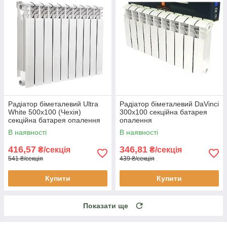
Радіатор біметалевий Ultra
Радіатор біметалевий DaVinci
White 500x100 (Чехія)
300x100 секційна батарея
секційна батарея опалення
опалення
В наявності
В наявності
416,57
346,81
₴/секція
₴/секція
541 ₴/секція
439 ₴/секція
Купити
Купити
Показати ще