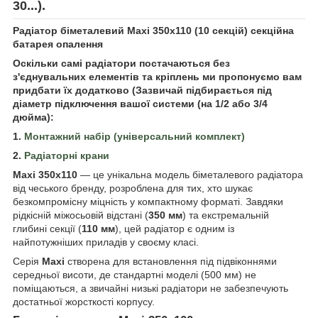
30...).
Радіатор біметалевий Maxi 350x110 (10 секцій) секційна
батарея опалення
Оскільки самі радіатори постачаються без
з'єднувальних елементів та кріплень ми пропонуємо вам
придбати їх додатково (Зазвичай підбирається під
діаметр підключення вашої системи (на 1/2 або 3/4
дюйма):
1.
Монтажний набір (універсальний комплект)
2.
Радіаторні крани
Maxi 350x110
— це унікальна модель біметалевого радіатора
від чеського бренду, розроблена для тих, хто шукає
безкомпромісну міцність у компактному форматі. Завдяки
рідкісній міжосьовій відстані (
350 мм
) та екстремальній
глибині секції (
110 мм
), цей радіатор є одним із
найпотужніших приладів у своєму класі.
Серія
Maxi
створена для встановлення під підвіконнями
середньої висоти, де стандартні моделі (500 мм) не
поміщаються, а звичайні низькі радіатори не забезпечують
достатньої жорсткості корпусу.