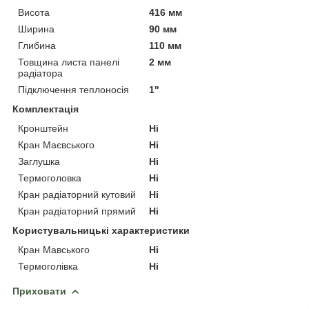
Висота
416 мм
Ширина
90 мм
Глибина
110 мм
Товщина листа панелі
2 мм
радіатора
Підключення теплоносія
1"
Комплектація
Кронштейн
Ні
Кран Маєвського
Ні
Заглушка
Ні
Термоголовка
Ні
Кран радіаторний кутовий
Ні
Кран радіаторний прямий
Ні
Користувальницькі характеристики
Кран Мавського
Ні
Термоголівка
Ні
Приховати