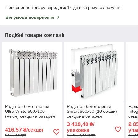
Повернення товару впродовж 14 днів за рахунок покупця
Всі умови повернення
Подібні товари компанії
Радіатор біметалевий
Радіатор біметалевий
Раді
Ultra White 500x100
Smart 500x80 (10 секцій)
Inte
(Чехія) секційна батарея
секційна батарея
секц
опалення
опалення
опа
3 419,40
2 8
₴/
416,57
₴/секція
упаковка
упа
541 ₴/секція
4 170 ₴/упаковка
4 080