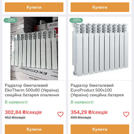
Купити
Купити
–33%
–29%
Радіатор біметалевий
Радіатор біметалевий
EkoTherm 500x80 (Україна)
EuroProduct 500x100
секційна батарея опалення
(Україна) секційна батарея
опалення
В наявності
В наявності
302,84
354,29
₴/секція
₴/секція
452 ₴/секція
499 ₴/секція
Купити
Купити