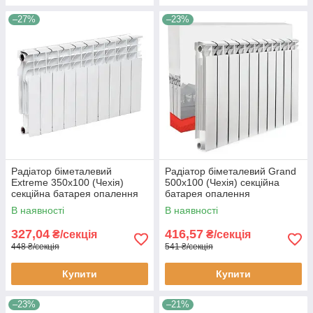
–27%
–23%
Радіатор біметалевий
Радіатор біметалевий Grand
Extreme 350x100 (Чехія)
500x100 (Чехія) секційна
секційна батарея опалення
батарея опалення
В наявності
В наявності
327,04
416,57
₴/секція
₴/секція
448 ₴/секція
541 ₴/секція
Купити
Купити
–23%
–21%