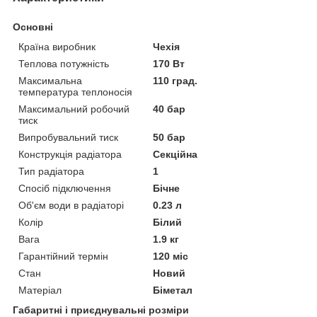
Основні
Країна виробник
Чехія
Теплова потужність
170 Вт
Максимальна
110 град.
температура теплоносія
Максимальний робочий
40 бар
тиск
Випробувальний тиск
50 бар
Конструкція радіатора
Секційна
Тип радіатора
1
Спосіб підключення
Бічне
Об'єм води в радіаторі
0.23 л
Колір
Білий
Вага
1.9 кг
Гарантійний термін
120 міс
Стан
Новий
Матеріал
Біметал
Габаритні і приєднувальні розміри