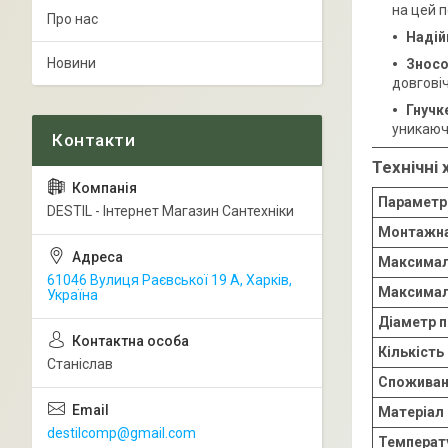
на цей 
Про нас
Надій
Новини
Зносо
довговіч
Гнучк
уникаюч
Технічні
Параметр
DESTIL - Інтернет Магазин Сантехніки
Монтажна
Максимал
61046 Вулиця Раєвської 19 А, Харків,
Максимал
Україна
Діаметр 
Кількіст
Станіслав
Споживан
Матеріал 
destilcomp@gmail.com
Температу