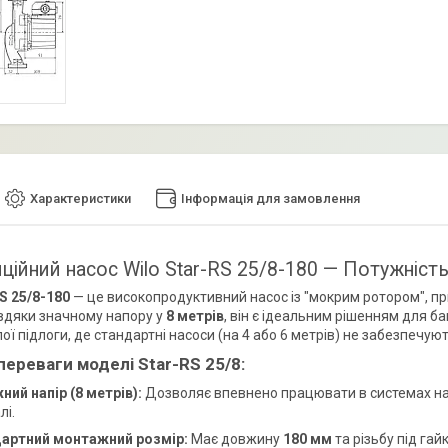
Характеристики
Інформація для замовлення
ційний насос Wilo Star-RS 25/8-180 — Потужніст
RS 25/8-180
— це високопродуктивний насос із "мокрим ротором", п
вдяки значному напору у
8 метрів
, він є ідеальним рішенням для 
ої підлоги, де стандартні насоси (на 4 або 6 метрів) не забезпечую
переваги моделі Star-RS 25/8:
ний напір (8 метрів):
Дозволяє впевнено працювати в системах на 
лі.
артний монтажний розмір:
Має довжину
180 мм
та різьбу під гай