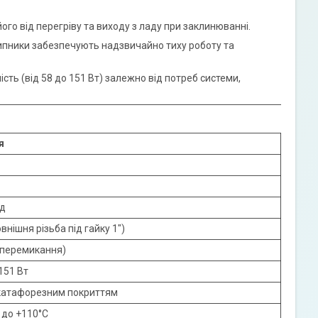
ого від перегріву та виходу з ладу при заклинюванні.
шипники забезпечують надзвичайно тиху роботу та
ть (від 58 до 151 Вт) залежно від потреб системи,
я
од
овнішня різьба під гайку 1")
 перемикання)
 151 Вт
 катафорезним покриттям
C до +110°C