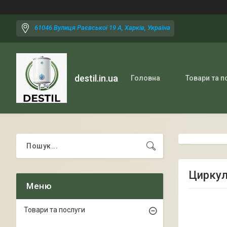
61046 Вулиця Раєвської 19 А, Харків, Україна
destil.in.ua
Головна
Товари та п
Циркул
Товари та послуги