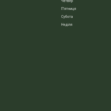
Четвер
Пʼятниця
Субота
Неділя