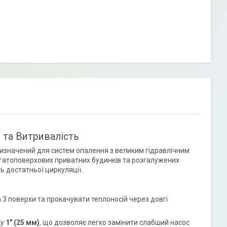
ь та Витривалість
ризначений для систем опалення з великим гідравлічним
багатоповерхових приватних будинків та розгалужених
ть достатньої циркуляції.
3 поверхи та прокачувати теплоносій через довгі
ку
1" (25 мм)
, що дозволяє легко замінити слабший насос