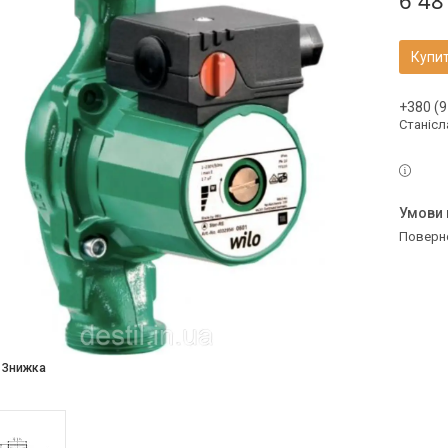
6 48
Купи
+380 (9
Станісл
поверн