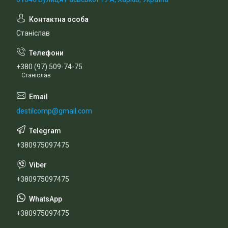
Станіслав
+380 (97) 509-74-75
Станіслав
destilcomp@gmail.com
+380975097475
+380975097475
+380975097475