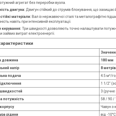
потужний агрегат без переробки вузла.
ність двигуна:
Двигун стійкий до струмів блокування, що захищає й
стійкі матеріали:
Вал із нержавіючої сталі та металографітні під
ність навіть при інтенсивній експлуатації.
е керування:
Три швидкості дозволяють точно налаштувати потужніс
и зайвих витрат електроенергії.
 характеристики
Значенн
 довжина
180 мм
ьний напір
8 метрів
ьна подача
4.5 м³/г
підключення
1 1/2" (з
ь швидкостей
3 (ручне
а потужність
58 / 90 /
корпусу
Чавун з
ра рідини
від -10°