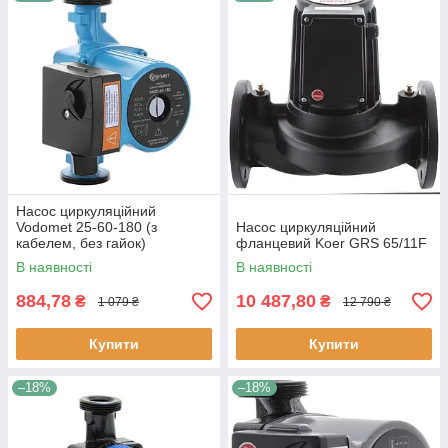
Насос циркуляційний
Vodomet 25-60-180 (з
Насос циркуляційний
кабелем, без гайок)
фланцевий Koer GRS 65/11F
В наявності
В наявності
884,78
10 487,80
₴
₴
1 079 ₴
12 790 ₴
Купити
Купити
–18%
–18%