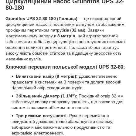
Циркуляційний насос Grundfos UPS 32-
80-180
Grundfos UPS 32-80 180 (Польща)
— це високонапірний
циркуляційний насос із посиленим двигуном та збільшеним
прохідним перетином патрубків (
32 мм
). Завдяки
максимальному напору в
8 метрів
, цей агрегат здатний
забезпечити стабільну циркуляцію в розгалужених системах
опалення великої протяжності. Польська збірка гарантує
високу якість обмотки статора та підвищену зносостійкість
механічних вузлів.
Ключові переваги польської моделі UPS 32-80:
Винятковий напір (8 метрів):
Дозволяє впевнено
працювати в системах на 3 поверхи та долати високий
гідравлічний опір складних контурів.
Збільшений діаметр (1 1/4"):
Прохідний отвір 32 мм
забезпечує високу пропускну здатність, що важливо для
систем із великим об'ємом теплоносія.
Три режими потужності:
Ручне перемикання
швидкостей дозволяє точно збалансувати систему,
вибираючи між максимальною продуктивністю та
економією електроенергії.