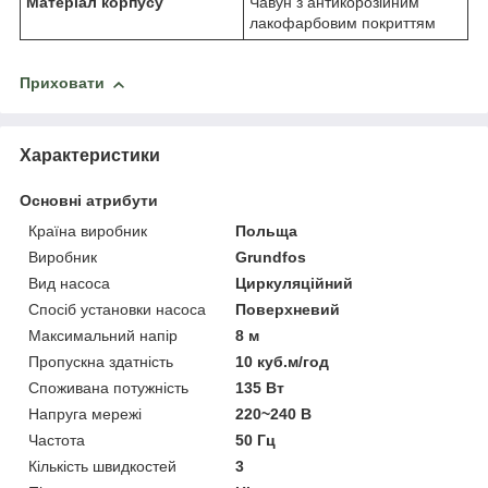
Матеріал корпусу
Чавун з антикорозійним
лакофарбовим покриттям
Приховати
Характеристики
Основні атрибути
Країна виробник
Польща
Виробник
Grundfos
Вид насоса
Циркуляційний
Спосіб установки насоса
Поверхневий
Максимальний напір
8 м
Пропускна здатність
10 куб.м/год
Споживана потужність
135 Вт
Напруга мережі
220~240 В
Частота
50 Гц
Кількість швидкостей
3