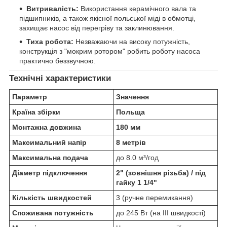
Витривалість:
Використання керамічного вала та
підшипників, а також якісної польської міді в обмотці,
захищає насос від перегріву та заклинювання.
Тиха робота:
Незважаючи на високу потужність,
конструкція з "мокрим ротором" робить роботу насоса
практично беззвучною.
Технічні характеристики
Параметр
Значення
Країна збірки
Польща
Монтажна довжина
180 мм
Максимальний напір
8 метрів
Максимальна подача
до 8.0 м³/год
Діаметр підключення
2" (зовнішня різьба) / під
гайку 1 1/4"
Кількість швидкостей
3 (ручне перемикання)
Споживана потужність
до 245 Вт (на III швидкості)