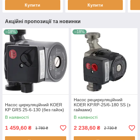
Купити
Купити
Акційні пропозиції та новинки
–18%
–18%
Насос рециркуляційний
Насос циркуляційний KOER
KOER KP.RP-25/6-180 SS (з
KP GRS 25-6-130 (без гайок)
гайками)
В наявності
В наявності
1 459,60
2 238,60
₴
₴
1 780 ₴
2 730 ₴