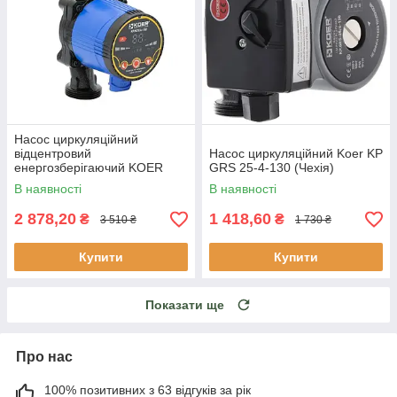
Насос циркуляційний
відцентровий
Насос циркуляційний Koer KP
енергозберігаючий KOER
GRS 25-4-130 (Чехія)
KP.N25/4-180 з гайками,
В наявності
В наявності
кабелем і вилкою
2 878,20
1 418,60
₴
₴
3 510 ₴
1 730 ₴
Купити
Купити
Показати ще
Про нас
100% позитивних з 63 відгуків за рік