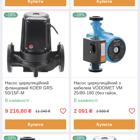
Купити
Купити
–18%
–18%
Насос циркуляційний
Насос циркуляційний з
фланцевий KOER GRS
кабелем VODOMET VM
50/15F-M
25/80-180 (без гайок,
обмотка-мідь)
В наявності
В наявності
9 216,80
2 091
₴
₴
11 240 ₴
2 550 ₴
Купити
Купити
–18%
–18%