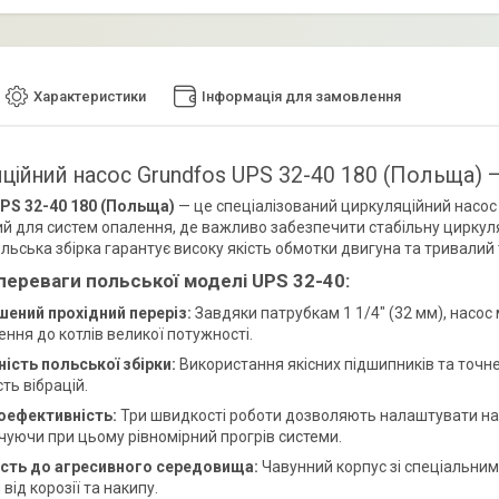
Характеристики
Інформація для замовлення
ційний насос Grundfos UPS 32-40 180 (Польща) —
PS 32-40 180 (Польща)
— це спеціалізований циркуляційний насос
й для систем опалення, де важливо забезпечити стабільну циркуля
ольська збірка гарантує високу якість обмотки двигуна та тривалий
переваги польської моделі UPS 32-40:
шений прохідний переріз:
Завдяки патрубкам 1 1/4" (32 мм), насос 
ння до котлів великої потужності.
ність польської збірки:
Використання якісних підшипників та точн
сть вібрацій.
оефективність:
Три швидкості роботи дозволяють налаштувати насо
чуючи при цьому рівномірний прогрів системи.
ість до агресивного середовища:
Чавунний корпус зі спеціальним
 від корозії та накипу.