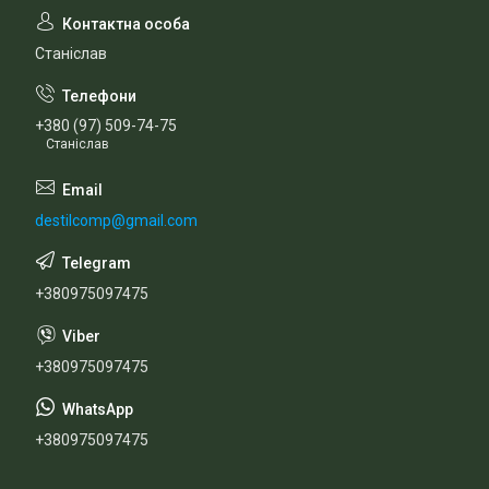
Станіслав
+380 (97) 509-74-75
Станіслав
destilcomp@gmail.com
+380975097475
+380975097475
+380975097475