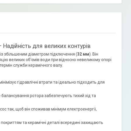
 Надійність для великих контурів
 із збільшеним діаметром підключення (
32 мм
). Він
цію великих об'ємів води при відносно невеликому опорі
 термін служби керамічного валу.
мінімізує гідравлічні втрати та ідеально підходить для
е балансування ротора забезпечують тихий хід та
с так, щоб він споживав мінімум електроенергії,
 покриттям та керамічні деталі всередині захищають