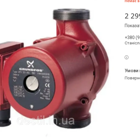
Немає в
2 29
Показат
+380 (9
Станісл
поверн