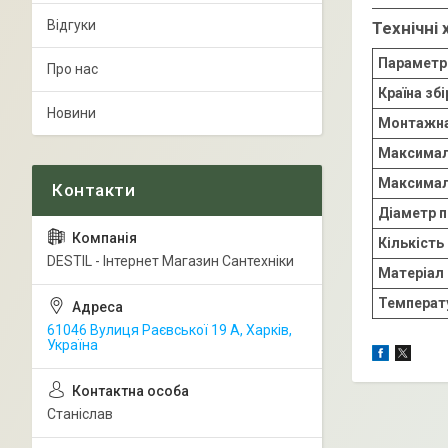
Відгуки
Технічні
Параметр
Про нас
Країна збі
Новини
Монтажна
Максимал
Максимал
Діаметр 
Кількіст
DESTIL - Інтернет Магазин Сантехніки
Матеріал 
Температу
61046 Вулиця Раєвської 19 А, Харків,
Україна
Станіслав