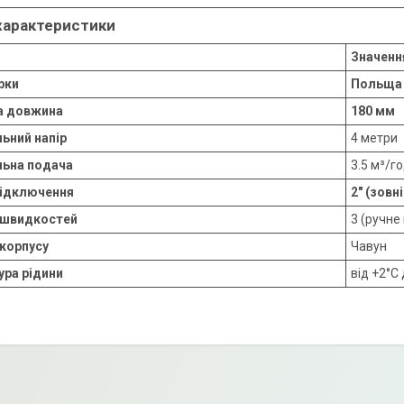
 характеристики
Значенн
рки
Польща
 довжина
180 мм
ьний напір
4 метри
ьна подача
3.5 м³/г
підключення
2" (зовні
ь швидкостей
3 (ручне
корпусу
Чавун
ра рідини
від +2°C