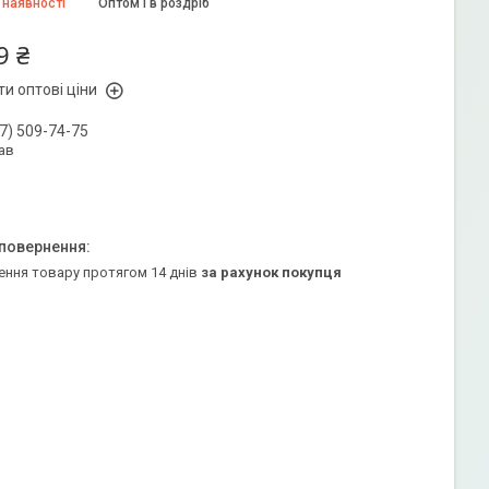
 наявності
Оптом і в роздріб
9 ₴
и оптові ціни
7) 509-74-75
ав
ення товару протягом 14 днів
за рахунок покупця