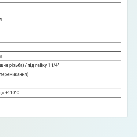
я
од
шня різьба) / під гайку 1 1/4"
 перемикання)
 до +110°C