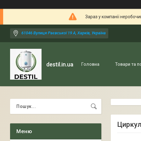
Зараз у компанії неробочи
61046 Вулиця Раєвської 19 А, Харків, Україна
destil.in.ua
Головна
Товари та п
Циркул