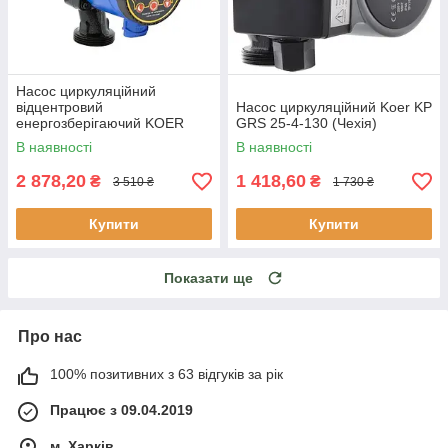
Насос циркуляційний
відцентровий
Насос циркуляційний Koer KP
енергозберігаючий KOER
GRS 25-4-130 (Чехія)
KP.N25/4-180 з гайками,
В наявності
В наявності
кабелем і вилкою
2 878,20
1 418,60
₴
₴
3 510 ₴
1 730 ₴
Купити
Купити
Показати ще
Про нас
100% позитивних з 63 відгуків за рік
Працює з 09.04.2019
м. Харків