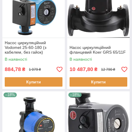
Насос циркуляційний
Vodomet 25-60-180 (з
Насос циркуляційний
кабелем, без гайок)
фланцевий Koer GRS 65/11F
В наявності
В наявності
884,78
10 487,80
₴
₴
1 079 ₴
12 790 ₴
Купити
Купити
–18%
–18%