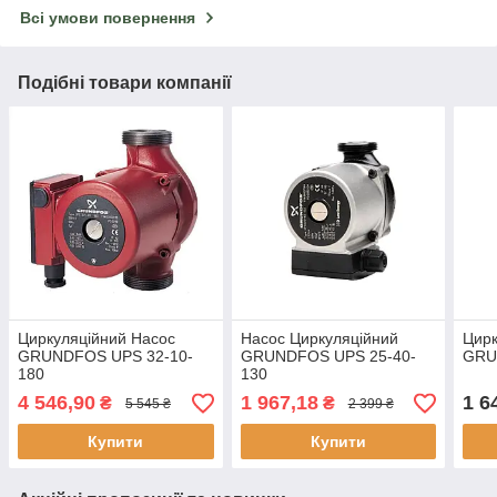
Всі умови повернення
Подібні товари компанії
Циркуляційний Насос
Насос Циркуляційний
Цирк
GRUNDFOS UPS 32-10-
GRUNDFOS UPS 25-40-
GRU
180
130
4 546,90
1 967,18
1 6
₴
₴
5 545 ₴
2 399 ₴
Купити
Купити