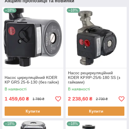
Акційні пропозиції та новинки
–18%
–18%
Насос рециркуляційний
Насос циркуляційний KOER
KOER KP.RP-25/6-180 SS (з
KP GRS 25-6-130 (без гайок)
гайками)
В наявності
В наявності
1 459,60
2 238,60
₴
₴
1 780 ₴
2 730 ₴
Купити
Купити
–18%
–18%