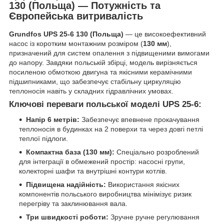
130 (Польща) — Потужність та
Європейська витривалість
Grundfos UPS 25-6 130 (Польща)
— це високоефективний
насос із коротким монтажним розміром (
130 мм
),
призначений для систем опалення з підвищеними вимогами
до напору. Завдяки польській збірці, модель вирізняється
посиленою обмоткою двигуна та якісними керамічними
підшипниками, що забезпечує стабільну циркуляцію
теплоносія навіть у складних гідравлічних умовах.
Ключові переваги польської моделі UPS 25-6:
Напір 6 метрів:
Забезпечує впевнене прокачування
теплоносія в будинках на 2 поверхи та через довгі петлі
теплої підлоги.
Компактна база (130 мм):
Спеціально розроблений
для інтеграції в обмежений простір: насосні групи,
колекторні шафи та внутрішні контури котлів.
Підвищена надійність:
Використання якісних
компонентів польського виробництва мінімізує ризик
перегріву та заклинювання вала.
Три швидкості роботи:
Зручне ручне регулювання