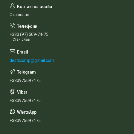
Станіслав
+380 (97) 509-74-75
Станіслав
destilcomp@gmail.com
+380975097475
+380975097475
+380975097475