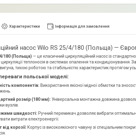
Характеристики
Інформація для замовлення
ційний насос Wilo RS 25/4/180 (Польща) — Європ
/4/180 (Польща)
— це класичний циркуляційний насос із стандарт
 циркуляції теплоносія в системах опалення та кондиціонування. З
вигуна, тихою роботою та стабільністю характеристик протягом усьо
переваги польської моделі:
ність компонентів:
Використання якісної мідної обмотки та зносост
жень.
артний розмір (180 мм):
Універсальна монтажна довжина дозволяє 
и вузлів.
ежими швидкості:
Ручний перемикач дозволяє вибрати оптимальни
вати витрати електроенергії.
 від корозії:
Корпус із високоякісного чавуну зі спеціальним покр
ія.