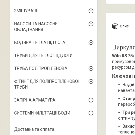
ЗМІШУВАЧІ
НАСОСИ ТА НАСОСНЕ
Опис
ОБЛАДНАННЯ
ВОДЯНА ТЕПЛА ПІДЛОГА
Циркуля
ТРУБИ ДЛЯ ТЕПЛОЇ ПІДЛОГИ
Wilo RS 25
примусової
ресурсом д
ТРУБА ПОЛІПРОПІЛЕНОВА
Ключові 
ФІТИНГ ДЛЯ ПОЛІПРОПІЛЕНОВОЇ
Надій
ТРУБИ
наванта
Станд
ЗАПІРНА АРМАТУРА
переробк
Три р
СИСТЕМИ ФІЛЬТРАЦІЇ ВОДИ
оптимізу
Захист
Доставка та оплата
теплонос