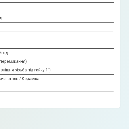
я
³/год
 перемикання)
овнішня різьба під гайку 1")
ча сталь / Кераміка