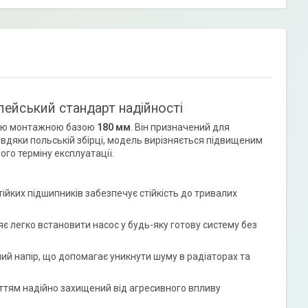
ейський стандарт надійності
ною монтажною базою
180 мм
. Він призначений для
авдяки польській збірці, модель вирізняється підвищеним
го терміну експлуатації.
ійких підшипників забезпечує стійкість до тривалих
легко встановити насос у будь-яку готову систему без
й напір, що допомагає уникнути шуму в радіаторах та
иттям надійно захищений від агресивного впливу