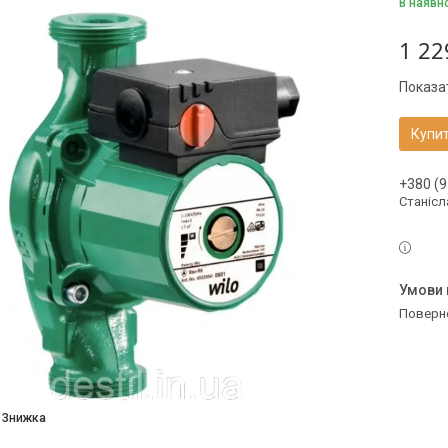
В наявн
1 22
Показат
Купи
+380 (9
Станісл
поверн