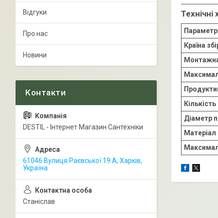
Відгуки
Технічні
Параметр
Про нас
Країна збі
Новини
Монтажна
Максимал
Продукти
Кількіст
Діаметр 
DESTIL - Інтернет Магазин Сантехніки
Матеріал
Максимал
61046 Вулиця Раєвської 19 А, Харків,
Україна
Станіслав