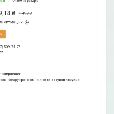
ості
Оптом і в роздріб
9,18 ₴
1 499 ₴
и оптові ціни
ти
7) 509-74-75
ав
ення товару протягом 14 днів
за рахунок покупця