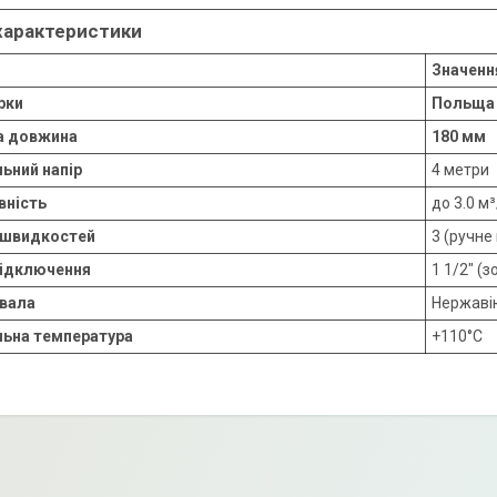
 характеристики
Значенн
рки
Польща
 довжина
180 мм
ьний напір
4 метри
вність
до 3.0 м
ь швидкостей
3 (ручне
підключення
1 1/2" (з
 вала
Нержавію
ьна температура
+110°C