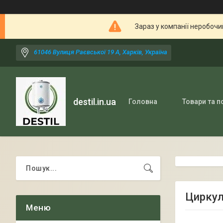
Зараз у компанії неробочи
61046 Вулиця Раєвської 19 А, Харків, Україна
destil.in.ua
Головна
Товари та п
Циркул