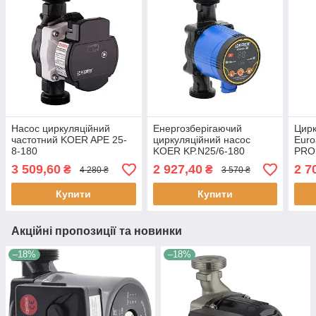
Насос циркуляційний
Енергозберігаючий
Цирк
частотний KOER APE 25-
циркуляційний насос
Euro
8-180
KOER KP.N25/6-180
PRO
3 509,60
2 927,40
2 7
₴
₴
4 280 ₴
3 570 ₴
Купити
Купити
Акційні пропозиції та новинки
–18%
–18%