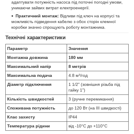
адаптувати потужність насоса під поточні погодні умови,
уникаючи зайвих витрат електроенергії.
Практичний монтаж:
Відливи під ключ на корпусі та
можливість підведення кабелю з обох сторін клемної
коробки значно спрощують роботу монтажника.
Технічні характеристики
Параметр
Значення
Монтажна довжина
180 мм
Максимальний напір
8 метрів
Максимальна подача
4.8 м³/год
Діаметр підключення
1 1/2" (зовнішня різьба під
гайку 1")
Кількість швидкостей
3 (ручне перемикання)
Споживана потужність
до 120 Вт (на III швидкості)
Клас захисту
IP44
Температура рідини
від -10°C до +110°C