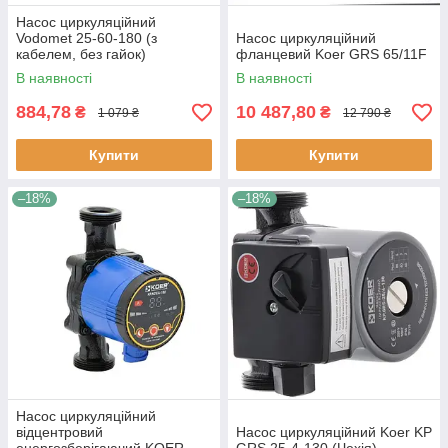
Насос циркуляційний
Vodomet 25-60-180 (з
Насос циркуляційний
кабелем, без гайок)
фланцевий Koer GRS 65/11F
В наявності
В наявності
884,78
10 487,80
₴
₴
1 079 ₴
12 790 ₴
Купити
Купити
–18%
–18%
Насос циркуляційний
відцентровий
Насос циркуляційний Koer KP