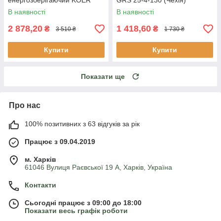
енергозберігаючий KOER
GRS 25-4-130 (Чехія)
KP.N25/4-180 з гайками,
В наявності
В наявності
кабелем і вилкою
2 878,20
1 418,60
₴
₴
3 510 ₴
1 730 ₴
Купити
Купити
Показати ще
Про нас
100% позитивних з 63 відгуків за рік
Працює з 09.04.2019
м. Харків
61046 Вулиця Раєвської 19 А, Харків, Україна
Контакти
Сьогодні працює з 09:00 до 18:00
Показати весь графік роботи