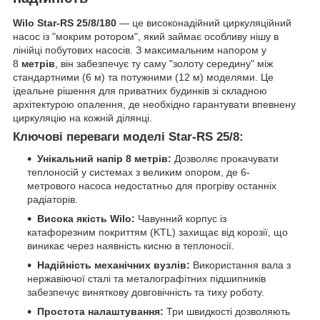
Wilo Star-RS 25/8/180
— це високонадійний циркуляційний
насос із "мокрим ротором", який займає особливу нішу в
лінійці побутових насосів. З максимальним напором у
8
метрів
, він забезпечує ту саму "золоту середину" між
стандартними (6 м) та потужними (12 м) моделями. Це
ідеальне рішення для приватних будинків зі складною
архітектурою опалення, де необхідно гарантувати впевнену
циркуляцію на кожній ділянці.
Ключові переваги моделі Star-RS 25/8:
Унікальний напір 8 метрів:
Дозволяє прокачувати
теплоносій у системах з великим опором, де 6-
метрового насоса недостатньо для прогріву останніх
радіаторів.
Висока якість Wilo:
Чавунний корпус із
катафорезним покриттям (KTL) захищає від корозії, що
виникає через наявність кисню в теплоносії.
Надійність механічних вузлів:
Використання вала з
нержавіючої сталі та металографітних підшипників
забезпечує виняткову довговічність та тиху роботу.
Простота налаштування:
Три швидкості дозволяють