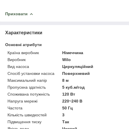
Приховати
Характеристики
Основні атрибути
Країна виробник
Німеччина
Виробник
Wilo
Вид насоса
Циркуляційний
Спосіб установки насоса
Поверхневий
Максимальний напір
8 м
Пропускна здатність
5 куб.м/год
Споживана потужність
120 Вт
Напруга мережі
220~240 В
Частота
50 Гц
Кількість швидкостей
3
Підвищення тиску
Так
Якість води
Чистий