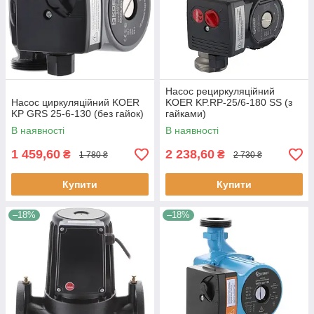
Насос рециркуляційний
Насос циркуляційний KOER
KOER KP.RP-25/6-180 SS (з
KP GRS 25-6-130 (без гайок)
гайками)
В наявності
В наявності
1 459,60
2 238,60
₴
₴
1 780 ₴
2 730 ₴
Купити
Купити
–18%
–18%