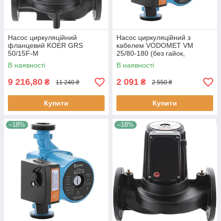
Насос циркуляційний
Насос циркуляційний з
фланцевий KOER GRS
кабелем VODOMET VM
50/15F-M
25/80-180 (без гайок,
обмотка-мідь)
В наявності
В наявності
9 216,80
2 091
₴
₴
11 240 ₴
2 550 ₴
Купити
Купити
–18%
–18%