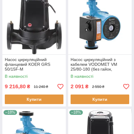
Насос циркуляційний
Насос циркуляційний з
фланцевий KOER GRS
кабелем VODOMET VM
50/15F-M
25/80-180 (без гайок,
обмотка-мідь)
В наявності
В наявності
9 216,80
2 091
₴
₴
11 240 ₴
2 550 ₴
Купити
Купити
–18%
–18%