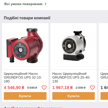
Всі умови повернення
Подібні товари компанії
Циркуляційний Насос
Насос Циркуляційний
Цирк
GRUNDFOS UPS 32-10-
GRUNDFOS UPS 25-40-
GRU
180
130
4 546,90
1 967,18
1 6
₴
₴
5 545 ₴
2 399 ₴
Купити
Купити