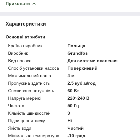
Приховати
Характеристики
Основні атрибути
Країна виробник
Польща
Виробник
Grundfos
Вид насоса
Для системи опалення
Спосіб установки насоса
Поверхневий
Максимальний напір
4 м
Пропускна здатність
2.5 куб.м/год
Споживана потужність
60 Вт
Напруга мережі
220~240 В
Частота
50 Гц
Кількість швидкостей
3
Підвищення тиску
Ні
Якість води
Чистий
Мінімальна температура
-10 град.