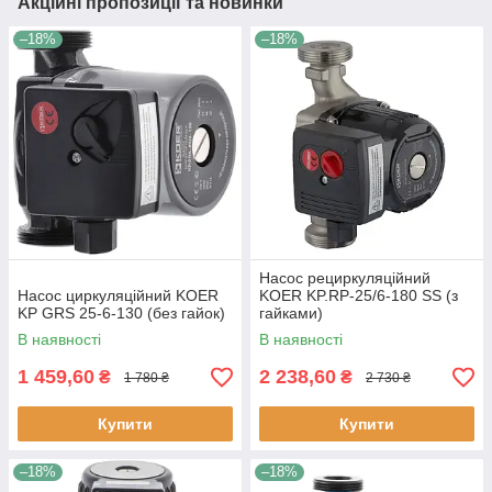
Акційні пропозиції та новинки
–18%
–18%
Насос рециркуляційний
Насос циркуляційний KOER
KOER KP.RP-25/6-180 SS (з
KP GRS 25-6-130 (без гайок)
гайками)
В наявності
В наявності
1 459,60
2 238,60
₴
₴
1 780 ₴
2 730 ₴
Купити
Купити
–18%
–18%