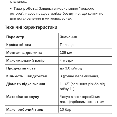
клапанах.
Тиха робота:
Завдяки використанню "мокрого
ротора", насос працює майже беззвучно, що критично
для встановлення в житлових зонах.
Технічні характеристики
Параметр
Значення
Країна збірки
Польща
Монтажна довжина
130 мм
Максимальний напір
4 метри
Продуктивність
до 3.0 м³/год
Кількість швидкостей
3 (ручне перемикання)
Діаметр підключення
1 1/2" (зовнішня різьба під
гайку 1")
Матеріал корпусу
Чавун з антикорозійним
лакофарбовим покриттям
Макс. робочий тиск
10 бар