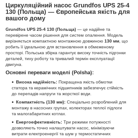
Циркуляційний насос Grundfos UPS 25-4
130 (Польща) — Європейська якість для
вашого дому
Grundfos UPS 25-4 130 (Польща)
— це надійне та
перевірене часом рішення для систем опалення. Модель
вирізняється компактною монтажною довжиною
130 мм
, що
робить її ідеальною для встановлення в обмеженому
просторі. Польська збірка гарантує високу точність підгонки
деталей, тиху роботу та тривалий термін експлуатації
двигуна.
Основні переваги моделі (Polsha):
Висока надійність:
Покращена якість обмотки
статора та керамічних підшипників забезпечує стійкість
до перепадів напруги та жорсткої води.
Компактність (130 мм):
Спеціально розроблений для
монтажу в насосних групах, колекторах теплої підлоги
та малогабаритних котлах.
Енергоефективність:
Три режими потужності
дозволяють точно налаштувати насос, мінімізуючи
витрати електроенергії та шум у термостатичних