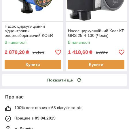
Насос циркуляційний
відцентровий
Насос циркуляційний Koer KP
енергозберігаючий KOER
GRS 25-4-130 (Чехія)
KP.N25/4-180 з гайками,
В наявності
В наявності
кабелем і вилкою
2 878,20
1 418,60
₴
₴
3 510 ₴
1 730 ₴
Купити
Купити
Показати ще
Про нас
100% позитивних з 63 відгуків за рік
Працює з 09.04.2019
м. Харків