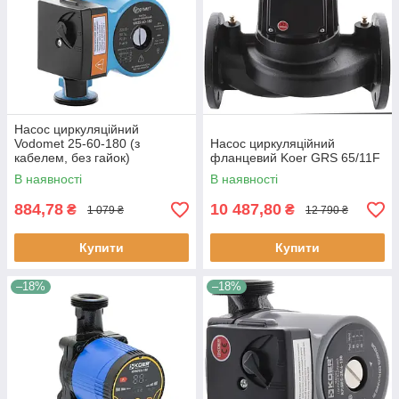
Насос циркуляційний
Vodomet 25-60-180 (з
Насос циркуляційний
кабелем, без гайок)
фланцевий Koer GRS 65/11F
В наявності
В наявності
884,78
10 487,80
₴
₴
1 079 ₴
12 790 ₴
Купити
Купити
–18%
–18%