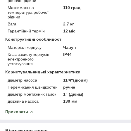
робочої рідини
Максимальна
110 град.
температура робочої
рідини
Вага
2.7 кг
Гарантійний термін
12 міс
Конструктивні особливості
Матеріал корпусу
Чавун
Клас захисту корпусів
IP44
електронного
устаткування
Користувальницькі характеристики
діаметр насоса
11/4"(дюйм)
Перемикання швидкостей
ручне
діаметр монтажних гайок
1" (дюйм)
довжина насоса
130 мм
Приховати
Відгуки про товар